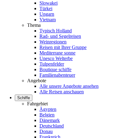
Slowakei
Türkei
Ungarn
Vietnam
Thema
Typisch Holland
Rad- und Segelreisen
Weinregionen
Reisen mit Ihrer Gruppe
Mediterrane sonne
Unesco Welterbe
Tulpenfelder
Boutique schiffe
Familienabenteuer
Angebote
Alle unsere Angebote ansehen
Alle Reisen anschauen
Schiffe
Fahrgebiet
Ägypten
Belgien
Dänemark
Deutschland
Donau
Frankreich