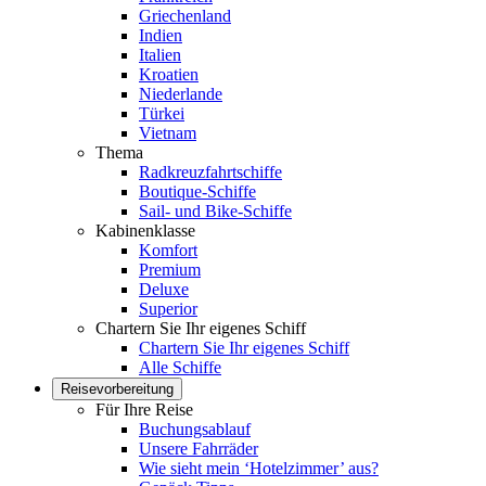
Griechenland
Indien
Italien
Kroatien
Niederlande
Türkei
Vietnam
Thema
Radkreuzfahrtschiffe
Boutique-Schiffe
Sail- und Bike-Schiffe
Kabinenklasse
Komfort
Premium
Deluxe
Superior
Chartern Sie Ihr eigenes Schiff
Chartern Sie Ihr eigenes Schiff
Alle Schiffe
Reisevorbereitung
Für Ihre Reise
Buchungsablauf
Unsere Fahrräder
Wie sieht mein ‘Hotelzimmer’ aus?