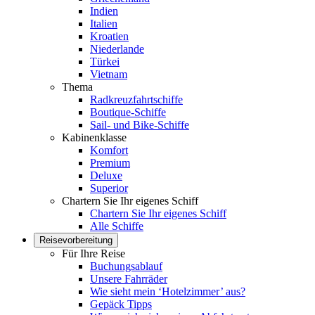
Indien
Italien
Kroatien
Niederlande
Türkei
Vietnam
Thema
Radkreuzfahrtschiffe
Boutique-Schiffe
Sail- und Bike-Schiffe
Kabinenklasse
Komfort
Premium
Deluxe
Superior
Chartern Sie Ihr eigenes Schiff
Chartern Sie Ihr eigenes Schiff
Alle Schiffe
Reisevorbereitung
Für Ihre Reise
Buchungsablauf
Unsere Fahrräder
Wie sieht mein ‘Hotelzimmer’ aus?
Gepäck Tipps