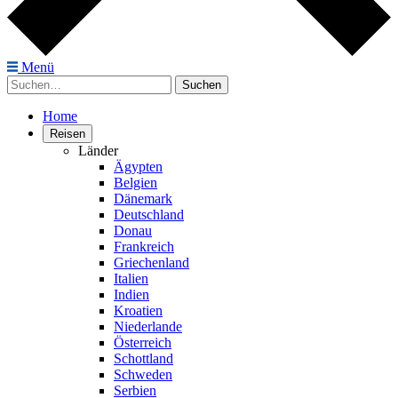
Menü
Suchen
Suchen
nach:
Home
Reisen
Länder
Ägypten
Belgien
Dänemark
Deutschland
Donau
Frankreich
Griechenland
Italien
Indien
Kroatien
Niederlande
Österreich
Schottland
Schweden
Serbien