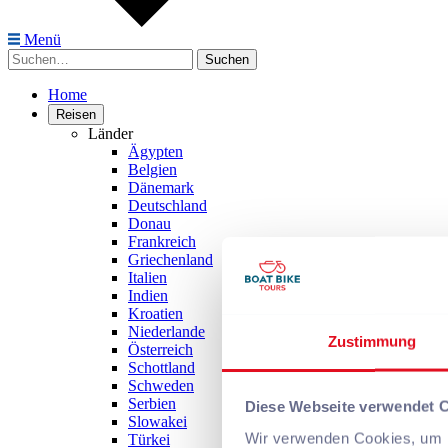
Menü
Suchen
Suchen
nach:
Home
Reisen
Länder
Ägypten
Belgien
Dänemark
Deutschland
Donau
Frankreich
Griechenland
Italien
Indien
Kroatien
Niederlande
Zustimmung
Österreich
Schottland
Schweden
Serbien
Diese Webseite verwendet 
Slowakei
Wir verwenden Cookies, um I
Türkei