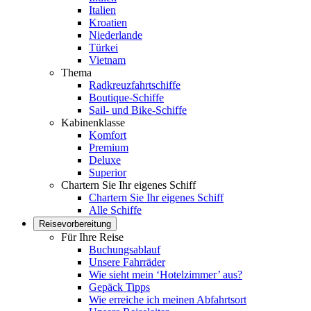
Italien
Kroatien
Niederlande
Türkei
Vietnam
Thema
Radkreuzfahrtschiffe
Boutique-Schiffe
Sail- und Bike-Schiffe
Kabinenklasse
Komfort
Premium
Deluxe
Superior
Chartern Sie Ihr eigenes Schiff
Chartern Sie Ihr eigenes Schiff
Alle Schiffe
Reisevorbereitung
Für Ihre Reise
Buchungsablauf
Unsere Fahrräder
Wie sieht mein ‘Hotelzimmer’ aus?
Gepäck Tipps
Wie erreiche ich meinen Abfahrtsort